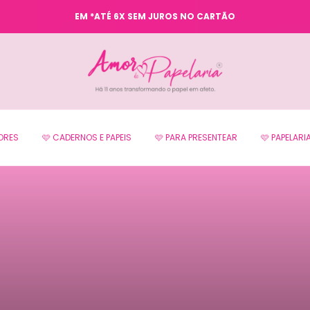
EM *ATÉ 6X SEM JUROS NO CARTÃO
CORES
🩷 CADERNOS E PAPEIS
🩷 PARA PRESENTEAR
🩷 PAPELARI