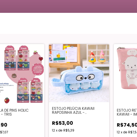
ESTOJO PELÚCIA KAWAII
A DE PINS HOLIC
ESTOJO RET
RAPOSINHA AZUL -
 - TRIS
KAWAII - 
IMPORTADO
R$53,00
,90
R$74,5
12
x
de
R$5,39
$7,07
12
x
de
R$7,5