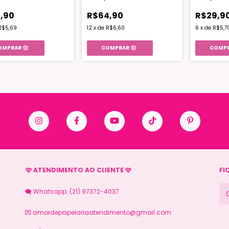
,90
R$64,90
R$29,9
R$5,69
12
x
de
R$6,60
6
x
de
R$5,7
🩷 ATENDIMENTO AO CLIENTE 🩷
FI
🗨️ Whatsapp: (21) 97372-4037
💌
amordepapelariaatendimento@gmail.com