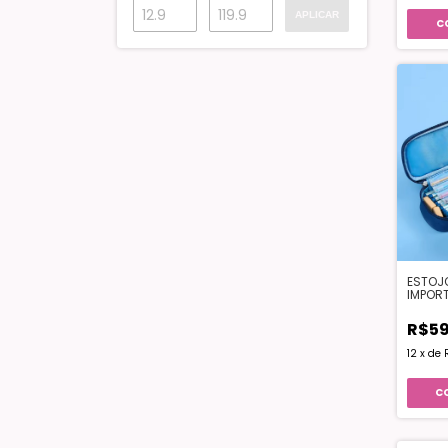
APLICAR
C
ESTOJ
IMPOR
R$59
12
x
de