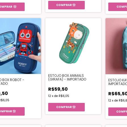
OMPRAR
COMP
ESTOJO BOX ANIMALS
(GIRAFA) - IMPORTADO
O BOX ROBOT -
ESTOJO KAW
TADO
IMPORTAD
R$59,50
,50
R$65,5
12
x
de
R$6,05
R$6,05
12
x
de
R$6,6