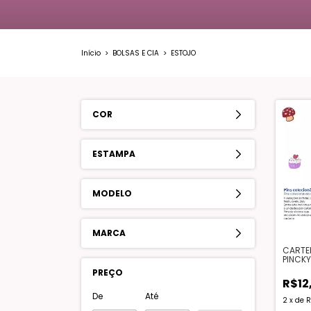
Início
>
BOLSAS E CIA
>
ESTOJO
COR
ESTAMPA
MODELO
MARCA
CARTEL
PINCKY
PREÇO
R$12
De
Até
2
x
de
R