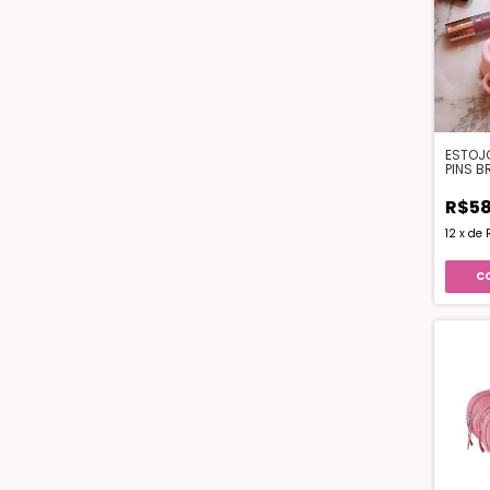
ESTOJO
PINS B
LEOAR
R$58
12
x
de