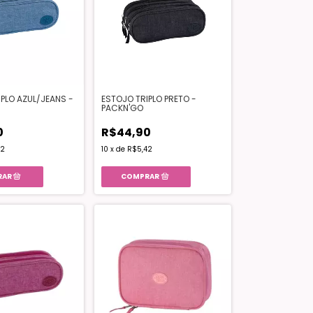
PLO AZUL/JEANS -
ESTOJO TRIPLO PRETO -
PACKN'GO
0
R$44,90
42
10
x
de
R$5,42