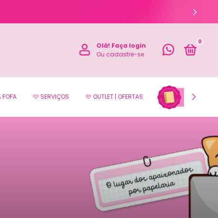
0
Olá!
Faça login
Ou cadastre-se
A FOFA
🩷 SERVIÇOS
🩷 OUTLET | OFERTAS