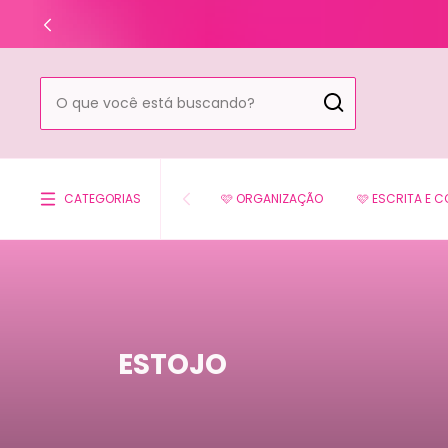
CATEGORIAS
🩷 ORGANIZAÇÃO
🩷 ESCRITA E 
ESTOJO