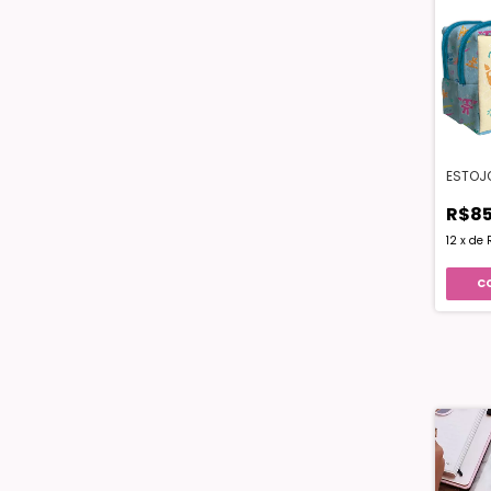
ESTOJO
R$85
12
x
de