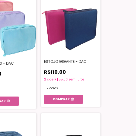
ESTOJO GIGANTE - DAC
X - DAC
R$110,00
0
2
x
de
R$55,00
sem juros
2 cores
COMPRAR
RAR