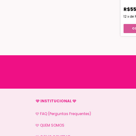
R$55
12
x
de
🩷 INSTITUCIONAL 🩷
🩷 FAQ (Perguntas Frequentes)
🩷 QUEM SOMOS