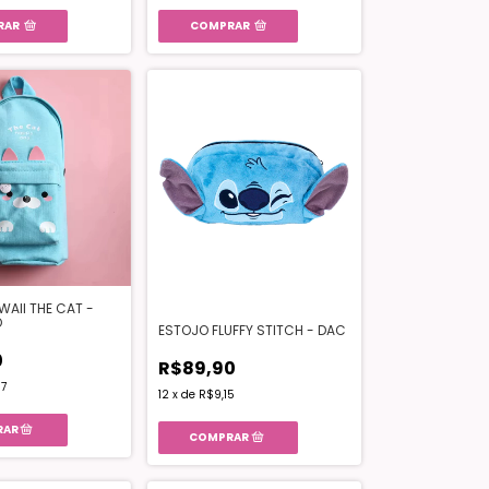
RAR
COMPRAR
AII THE CAT -
O
ESTOJO FLUFFY STITCH - DAC
0
R$89,90
7
12
x
de
R$9,15