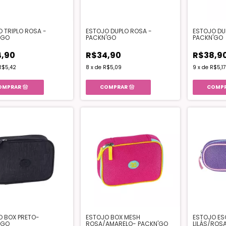
 TRIPLO ROSA -
ESTOJO DUPLO ROSA -
ESTOJO DU
'GO
PACKN'GO
PACKN'GO
,90
R$34,90
R$38,9
R$5,42
8
x
de
R$5,09
9
x
de
R$5,17
O BOX PRETO-
ESTOJO BOX MESH
ESTOJO ES
'GO
ROSA/AMARELO- PACKN'GO
LILÁS/ROS