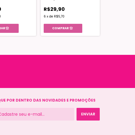
0
R$29,90
0
6
x
de
R$5,70
QUE POR DENTRO DAS NOVIDADES E PROMOÇÕES