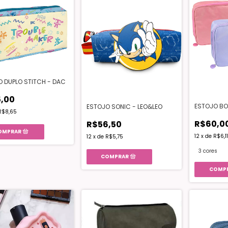
 DUPLO STITCH - DAC
,00
ESTOJO BO
ESTOJO SONIC - LEO&LEO
R$8,65
R$60,0
R$56,50
12
x
de
R$6,11
12
x
de
R$5,75
3 cores
COMP