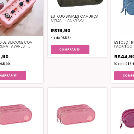
ESTOJO SIMPLES CAMURÇA
CINZA - PACKN'GO
R$19,90
4
x
de
R$5,54
 DE SILICONE COM
ESTOJO TRI
RUNA TAVARES -
PACKN'GO
TE
,90
R$44,9
R$5,99
10
x
de
R$5,