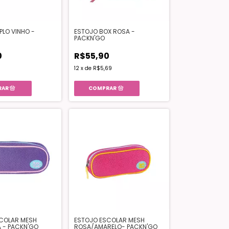
PLO VINHO -
ESTOJO BOX ROSA -
PACKN'GO
0
R$55,90
12
x
de
R$5,69
COLAR MESH
ESTOJO ESCOLAR MESH
A - PACKN'GO
ROSA/AMARELO- PACKN'GO