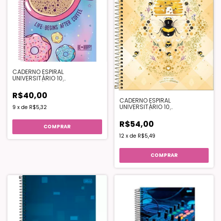
CADERNO ESPIRAL
UNIVERSITÁRIO 10
MATÉRIAS(160FLS) - BE HAPPY
R$40,00
CADERNO ESPIRAL
UNIVERSITÁRIO 10
9
x
de
R$5,32
MATÉRIAS(160FLS) - HONEY BEE
R$54,00
COMPRAR
12
x
de
R$5,49
COMPRAR