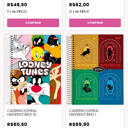
PEQUENO PRINCIPE" - JANDAIA
R$48,50
R$62,00
11
x
de
R$5,32
12
x
de
R$6,31
COMPRAR
COMPRAR
CADERNO ESPIRAL
CADERNO ESPIRAL
UNIVERSITÁRIO 10
UNIVERSITÁRIO 1
MATÉRIA(160FLS) – LOONEY
0MATÉRIA(200FLS) – HARRY
TUNES - (cópia)
POTTER
R$60,50
R$69,90