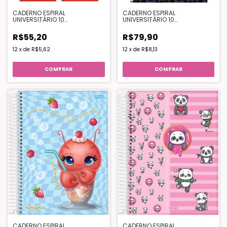
CADERNO ESPIRAL
CADERNO ESPIRAL
UNIVERSITÁRIO 10
UNIVERSITÁRIO 10
MATÉRIA(160FLS)– FLAMENGO
MATÉRIA(160FLS)– MARVEL
COMICS
R$55,20
R$79,90
12
x
de
R$5,62
12
x
de
R$8,13
COMPRAR
COMPRAR
CADERNO ESPIRAL
CADERNO ESPIRAL