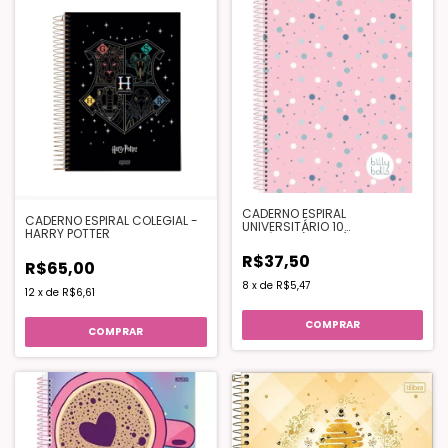
CADERNO ESPIRAL
CADERNO ESPIRAL COLEGIAL -
UNIVERSITÁRIO 10
HARRY POTTER
MATÉRIAS(160FLS) - BILLY
BALLS
R$37,50
R$65,00
8
x
de
R$5,47
12
x
de
R$6,61
COMPRAR
COMPRAR