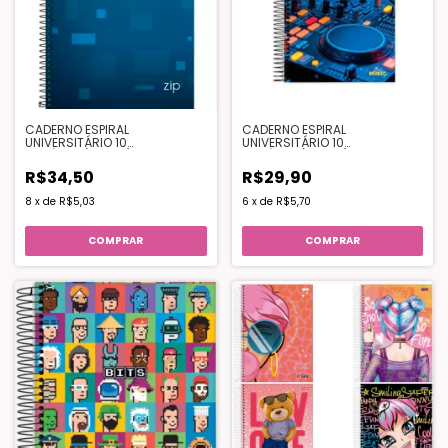
CADERNO ESPIRAL
CADERNO ESPIRAL
UNIVERSITÁRIO 10
UNIVERSITÁRIO 10
MATÉRIAS(160FLS) - ZIP
MATÉRIAS(160FLS) - SOUL
MUSIC
R$34,50
R$29,90
8
x
de
R$5,03
6
x
de
R$5,70
COMPRAR