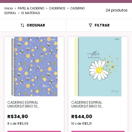
Início
>
PAPEL & CADERNO
>
CADERNOS
>
CADERNO
24 produtos
ESPIRAL
>
10 MATÉRIAS
ORDENAR
FILTRAR
CADERNO ESPIRAL
CADERNO ESPIRAL
UNIVERSITÁRIO 10
UNIVERSITÁRIO 10
MATÉRIAS(160FLS) - LOVE
MATÉRIAS(160FLS) - DAISY
R$34,90
R$44,00
8
x
de
R$5,09
10
x
de
R$5,31