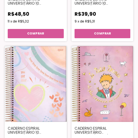
UNIVERSITÁRIO 10
UNIVERSITÁRIO 10
MATÉRIA(160FLS)– FLUFFLY
MATÉRIA(160FLS) – ICONIC
R$48,50
R$39,90
11
x
de
R$5,32
9
x
de
R$5,31
COMPRAR
COMPRAR
CADERNO ESPIRAL
CADERNO ESPIRAL
UNIVERSITÁRIO 10
UNIVERSITÁRIO
MATÉRIA(160FLS) – LA CREME
10MATÉRIA(160FLS) "O