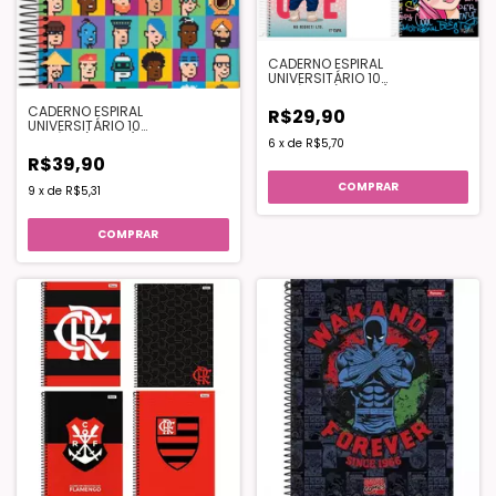
CADERNO ESPIRAL
UNIVERSITÁRIO 10
MATÉRIAS(200FLS) - IT GIRL
CADERNO ESPIRAL
R$29,90
UNIVERSITÁRIO 10
MATÉRIA(160FLS) - BITS
6
x
de
R$5,70
R$39,90
COMPRAR
9
x
de
R$5,31
COMPRAR