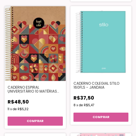
CADERNO COLEGIAL STILO
160FLS - JANDAIA
CADERNO ESPIRAL
UNIVERSITÁRIO 10 MATÉRIAS
(160fls) KRAFT COLOR -
R$37,50
JANDAIA
R$48,50
8
x
de
R$5,47
11
x
de
R$5,32
COMPRAR