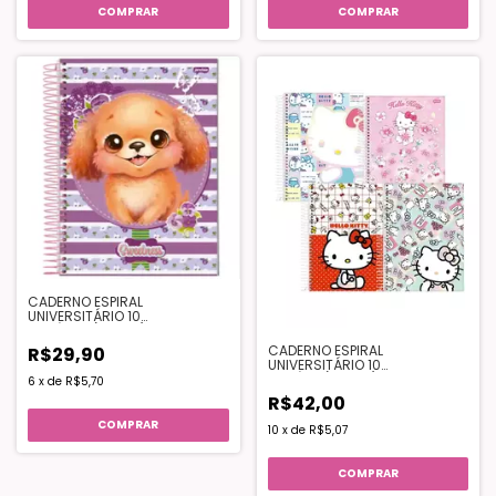
COMPRAR
COMPRAR
CADERNO ESPIRAL
UNIVERSITÁRIO 10
MATÉRIAS(160FLS) -
SWEETNESS
CADERNO ESPIRAL
R$29,90
UNIVERSITÁRIO 10
MATÉRIA(160FLS) – HELLO KITTY
6
x
de
R$5,70
R$42,00
COMPRAR
10
x
de
R$5,07
COMPRAR