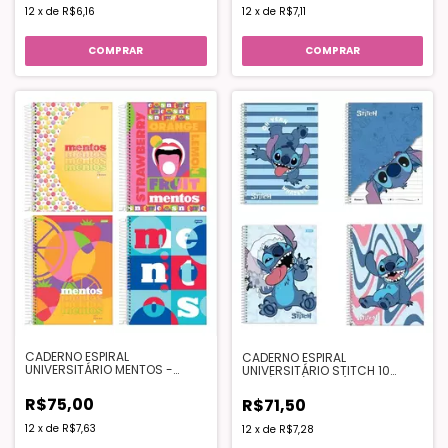
12
x
de
R$6,16
12
x
de
R$7,11
COMPRAR
COMPRAR
CADERNO ESPIRAL
CADERNO ESPIRAL
UNIVERSITÁRIO MENTOS -
UNIVERSITÁRIO STITCH 10
JANDAIA
MATÉRIAS(160FLS) - FORONI
R$75,00
R$71,50
12
x
de
R$7,63
12
x
de
R$7,28