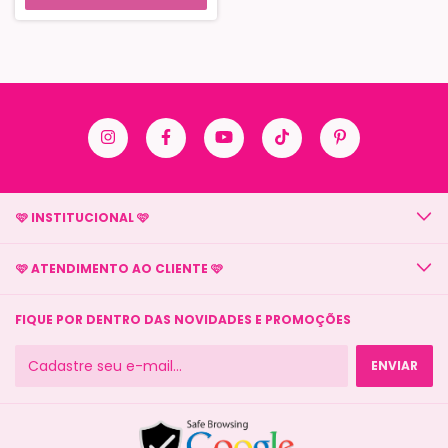
🩷 INSTITUCIONAL 🩷
🩷 ATENDIMENTO AO CLIENTE 🩷
FIQUE POR DENTRO DAS NOVIDADES E PROMOÇÕES