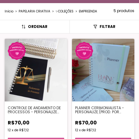
5 produtos
Início
>
PAPELARIA CRIATIVA
>
✨COLEÇÕES
>
EMPREENDA
ORDENAR
FILTRAR
CONTROLE DE ANDAMENTO DE
PLANNER CERIMONIALISTA -
PROCESSOS - PERSONALIZE
PERSONALIZE (PROD. POR
(PROD. POR ENCOMENDA)
ENCOMENDA)
R$70,00
R$70,00
12
x
de
R$7,12
12
x
de
R$7,12