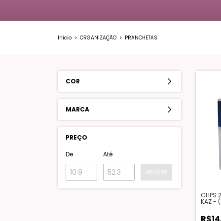
Início
>
ORGANIZAÇÃO
>
PRANCHETAS
COR
MARCA
PREÇO
De
Até
APLICAR
CLIPS 
KAZ - 
R$14