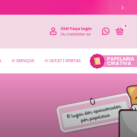
0
Olá!
Faça login
Ou cadastre-se
A
🩷 SERVIÇOS
🩷 OUTLET | OFERTAS