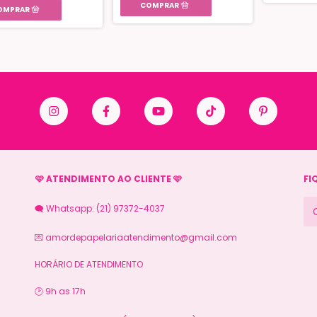
🩷 ATENDIMENTO AO CLIENTE 🩷
FI
🗨️ Whatsapp: (21) 97372-4037
💌
amordepapelariaatendimento@gmail.com
HORÁRIO DE ATENDIMENTO
🕑 9h as 17h