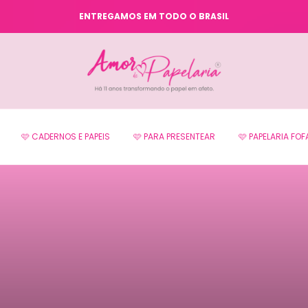
CUPOM PRIMEIRA COMPRA: BEMVINDO
🩷 CADERNOS E PAPEIS
🩷 PARA PRESENTEAR
🩷 PAPELARIA FOF