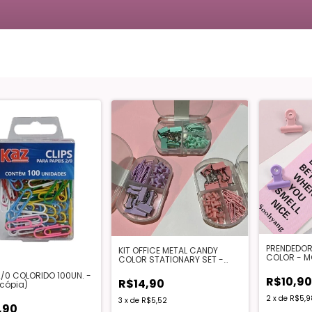
PRENDEDOR
KIT OFFICE METAL CANDY
COLOR - M
COLOR STATIONARY SET -
IMPORTADO
2/0 COLORIDO 100UN. -
R$10,90
R$14,90
(cópia)
2
x
de
R$5,9
3
x
de
R$5,52
,90