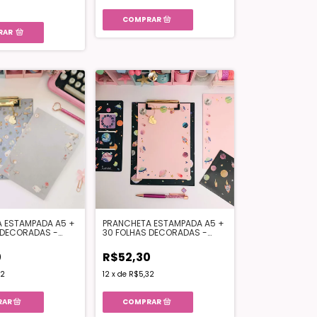
RAR
 ESTAMPADA A5 +
PRANCHETA ESTAMPADA A5 +
 DECORADAS -
30 FOLHAS DECORADAS -
INCIPE
ESPAÇO
0
R$52,30
32
12
x
de
R$5,32