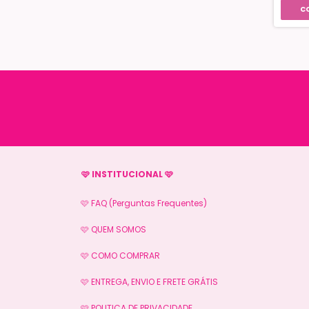
🩷 INSTITUCIONAL 🩷
🩷 FAQ (Perguntas Frequentes)
🩷 QUEM SOMOS
🩷 COMO COMPRAR
🩷 ENTREGA, ENVIO E FRETE GRÁTIS
🩷 POLITICA DE PRIVACIDADE