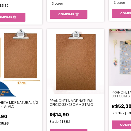
3 cores
3 cores
$5,52
COMP
COMPRAR
PRANCHETA
30 FOLHAS
PEQUENO PR
PRANCHETA MDF NATURAL
HETA MDF NATURAL 1/2
OFICIO 33X23CM - STALO
R$52,3
 - STALO
12
x
de
R$5,
R$14,90
,90
3
x
de
R$5,52
$5,98