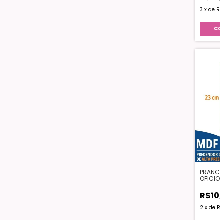
3
x
de
R
PRANC
OFICIO
R$10
2
x
de
R