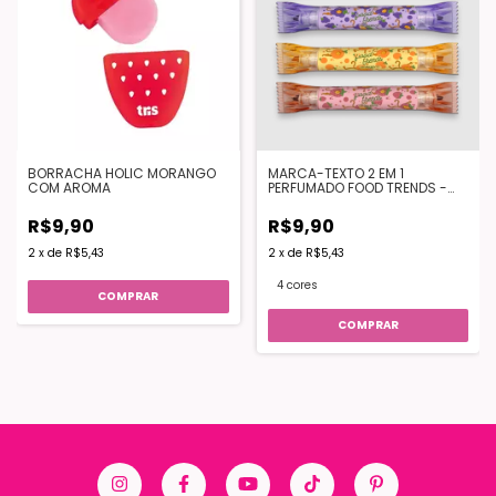
BORRACHA HOLIC MORANGO
MARCA-TEXTO 2 EM 1
COM AROMA
PERFUMADO FOOD TRENDS -
LEO&LEO
R$9,90
R$9,90
2
x
de
R$5,43
2
x
de
R$5,43
4 cores
COMPRAR