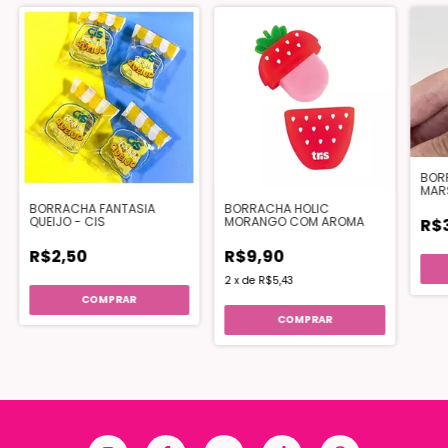
BOR
MAR
BORRACHA FANTASIA
BORRACHA HOLIC
QUEIJO - CIS
MORANGO COM AROMA
R$
R$2,50
R$9,90
2
x
de
R$5,43