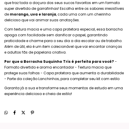
que traz toda a doçura dos seus sucos favoritos em um formato
super divertido de garrafinhas! Escolha entre os sabores irresistíveis
de
morango, uva e laranja
, cada uma com um cheirinho
delicioso que vai animar suas anotações.
Com textura macia e uma capa protetora especial, essa borracha
apaga com facilidade sem danificar o papel, garantindo
praticidade e charme para o seu dia a dia escolar ou de trabalho.
Além de útil, ela é um item colecionável que vai encantar crianças
e adultos fãs de papelaria criativa.
Por que a Borracha Suquinho Tris é perfeita para você?
-
Formato divertido e aroma encantador - Textura macia que
protege suas folhas - Capa protetora que aumenta a durabilidade
- Parte da coleção Lanchinhos, para completar seu kit com estilo
Garanta já a sua e transforme seus momentos de estudo em uma
experiência deliciosa e cheia de estilo!